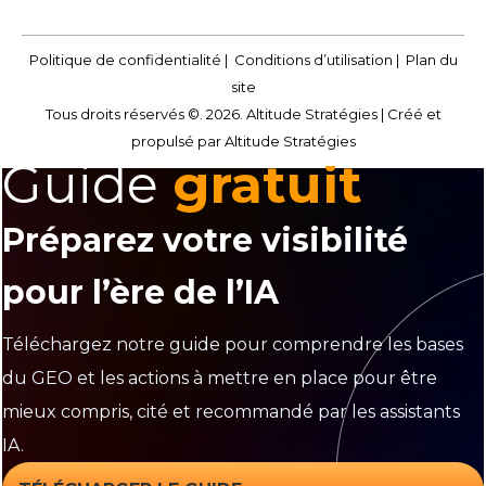
Politique de confidentialité
|
Conditions d’utilisation
|
Plan du
site
Tous droits réservés ©. 2026. Altitude Stratégies |
Créé et
propulsé par Altitude Stratégies
Guide
gratuit
Préparez votre visibilité
pour l’ère de l’IA
Téléchargez notre guide pour comprendre les bases
du GEO et les actions à mettre en place pour être
mieux compris, cité et recommandé par les assistants
IA.