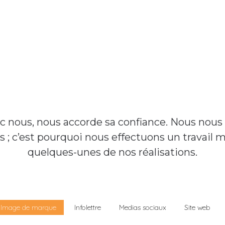
vec nous, nous accorde sa confiance. Nous no
ts ; c’est pourquoi nous effectuons un travail
quelques-unes de nos réalisations.
Image de marque
Infolettre
Medias sociaux
Site web