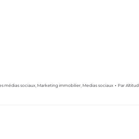
es médias sociaux
,
Marketing immobilier
,
Medias sociaux
Par
Altitu
Projets
similaires