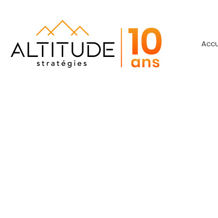
Accu
RE/MAX Qué