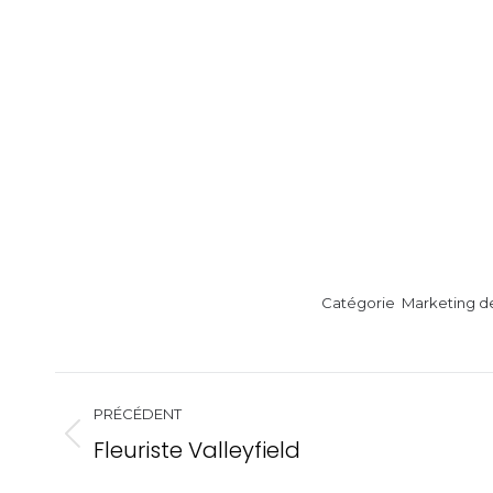
Catégorie
Marketing d
Navigation
PRÉCÉDENT
de
Fleuriste Valleyfield
Onglet
précédent