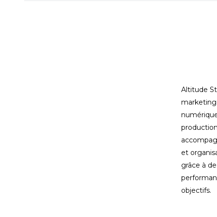
commentair
Altitude S
marketing 
numérique
production
accompagn
et organis
grâce à de
performant
objectifs.