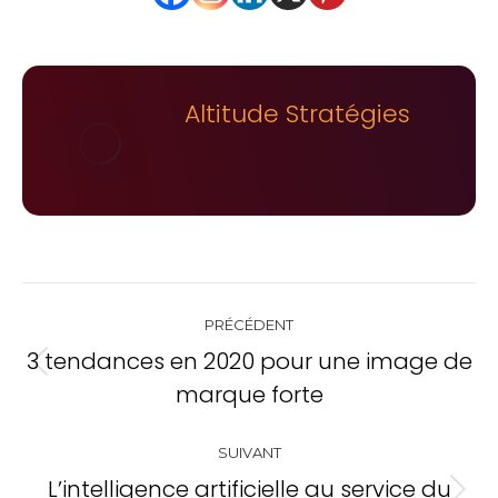
Altitude Stratégies
Navigation
PRÉCÉDENT
de
3 tendances en 2020 pour une image de
Onglet
commentaire
marque forte
précédent
SUIVANT
L’intelligence artificielle au service du