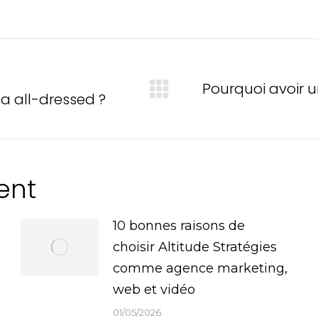
Pourquoi avoir un
za all-dressed ?
Onglet
suivant
e
ent
10 bonnes raisons de
choisir Altitude Stratégies
comme agence marketing,
web et vidéo
01/05/2026