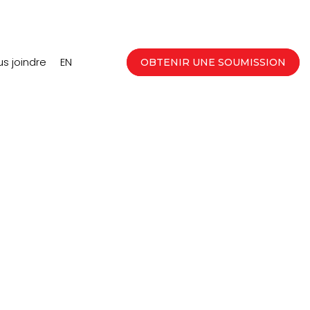
s joindre
EN
OBTENIR UNE SOUMISSION
les médias
marque forte