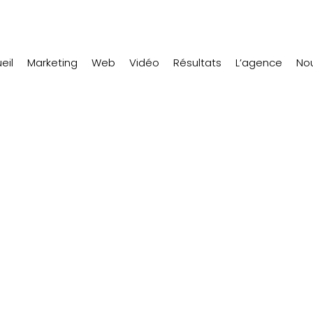
eil
Marketing
Web
Vidéo
Résultats
L’agence
Nou
 notoriété sur 
 une image de 