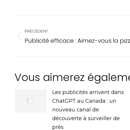
Navigation
PRÉCÉDENT
de
Publicité efficace : Aimez-vous la piz
Onglet
précédent
commentair
Vous aimerez égalem
Les publicités arrivent dans
ChatGPT au Canada : un
nouveau canal de
découverte à surveiller de
près