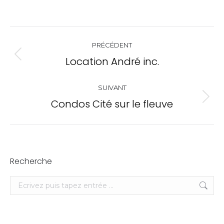
Navigation
PRÉCÉDENT
de
Location André inc.
Onglet
commentaire
précédent
SUIVANT
Condos Cité sur le fleuve
Projets
similaires
Recherche
Recherche