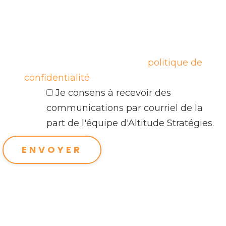
Nous sommes engagés à protéger vos
données personnelles et à ne pas les
partager avec des tiers sans votre
consentement, en conformité avec la Loi
25. En savoir plus sur notre
politique de
confidentialité
.
Je consens à recevoir des
communications par courriel de la
part de l'équipe d'Altitude Stratégies.