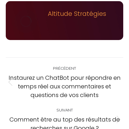
Altitude Stratégies
Navigation
PRÉCÉDENT
de
Instaurez un ChatBot pour répondre en
commentaire
temps réel aux commentaires et
Onglet
questions de vos clients
précédent
SUIVANT
Comment être au top des résultats de
Onglet
recherches sur Google ?