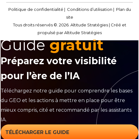
Politique de confidentialité
|
Conditions d’utilisation
|
Plan du
site
Tous droits réservés ©. 2026. Altitude Stratégies |
Créé et
propulsé par Altitude Stratégies
Guide
gratuit
Préparez votre visibilité
pour l’ère de l’IA
Téléchargez notre guide pour comprendre les bases
du GEO et les actions à mettre en place pour être
mieux compris, cité et recommandé par les assistants
IA.
TÉLÉCHARGER LE GUIDE