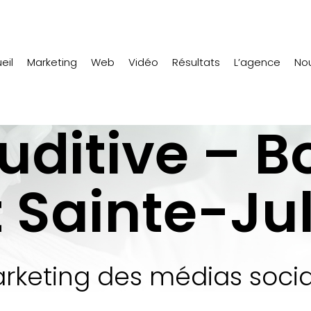
eil
Marketing
Web
Vidéo
Résultats
L’agence
Nou
uditive – B
t Sainte-Jul
rketing des médias soci