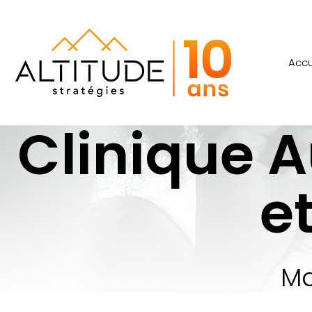
Accu
Clinique A
e
Ma