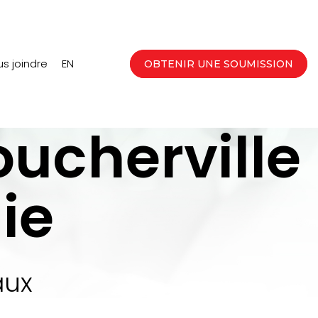
s joindre
EN
OBTENIR UNE SOUMISSION
oucherville
ie
aux