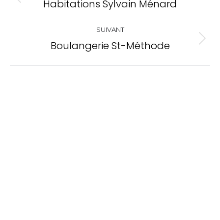
de
Habitations Sylvain Ménard
Onglet
commentaire
précédent
SUIVANT
Boulangerie St-Méthode
Projets
similaires