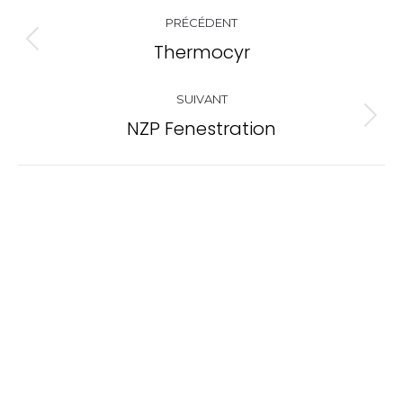
Navigation
PRÉCÉDENT
de
Thermocyr
Onglet
commentaire
précédent
SUIVANT
NZP Fenestration
Projets
similaires