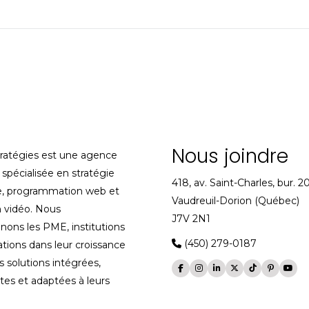
similaires
e
Nous joindre
tratégies est une agence
spécialisée en stratégie
418, av. Saint-Charles, bur. 2
, programmation web et
Vaudreuil-Dorion (Québec)
 vidéo. Nous
J7V 2N1
ons les PME, institutions
(450) 279-0187
ations dans leur croissance
s solutions intégrées,
es et adaptées à leurs