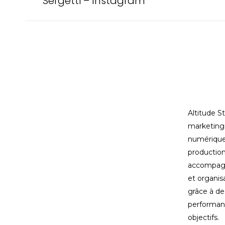
de
Sergetti – Instagram
précédent
commentair
Altitude S
marketing 
numérique
production
accompagn
et organis
grâce à de
performant
objectifs.