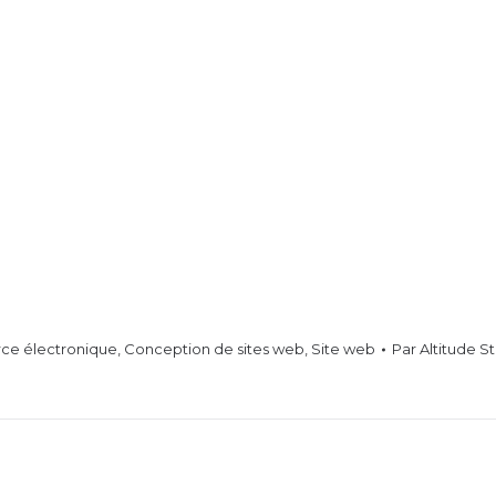
e électronique
,
Conception de sites web
,
Site web
Par
Altitude S
Projets