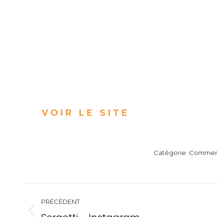
VOIR LE SITE
Catégorie
Commerc
Navigation
PRÉCÉDENT
Onglet