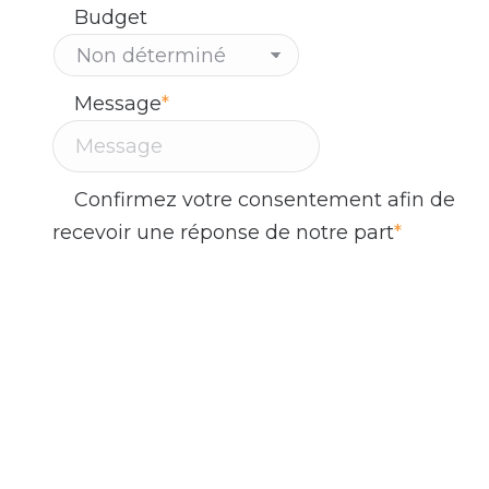
Budget
Message
*
Confirmez votre consentement afin de
recevoir une réponse de notre part
*
En remplissant ce formulaire et en cliquant
sur le bouton 'Envoyer', vous consentez à
recevoir des communications par courriel
de la part de l'équipe d'Altitude Stratégies.
Nous sommes engagés à protéger vos
données personnelles et à ne pas les
partager avec des tiers sans votre