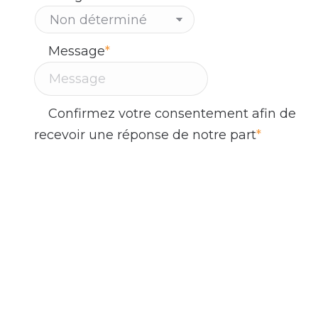
Message
*
Confirmez votre consentement afin de
recevoir une réponse de notre part
*
En remplissant ce formulaire et en cliquant
sur le bouton 'Envoyer', vous consentez à
recevoir des communications par courriel
de la part de l'équipe d'Altitude Stratégies.
Nous sommes engagés à protéger vos
données personnelles et à ne pas les
partager avec des tiers sans votre
consentement, en conformité avec la Loi