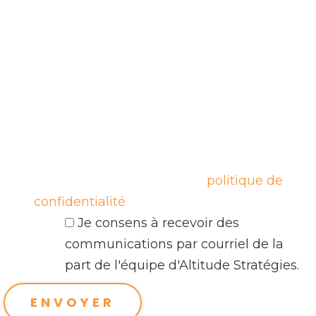
En remplissant ce formulaire et en cliquant
sur le bouton 'Envoyer', vous consentez à
recevoir des communications par courriel
de la part de l'équipe d'Altitude Stratégies.
Nous sommes engagés à protéger vos
données personnelles et à ne pas les
partager avec des tiers sans votre
consentement, en conformité avec la Loi
25. En savoir plus sur notre
politique de
confidentialité
.
Je consens à recevoir des
communications par courriel de la
part de l'équipe d'Altitude Stratégies.