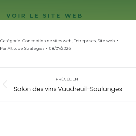
VOIR LE SITE WEB
Catégorie
Conception de sites web
,
Entreprises
,
Site web
Par
Altitude Stratégies
08/07/2026
Navigation
PRÉCÉDENT
de
Salon des vins Vaudreuil-Soulanges
Onglet
commentaire
précédent