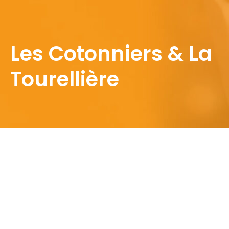
Les Cotonniers & La
Tourellière