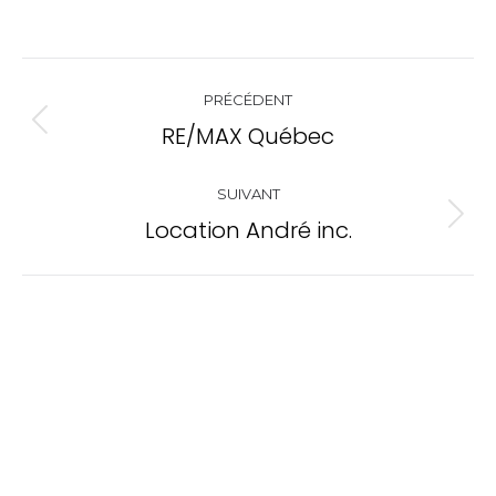
Navigation
PRÉCÉDENT
de
RE/MAX Québec
Onglet
commentaire
précédent
SUIVANT
Location André inc.
Projets
similaires