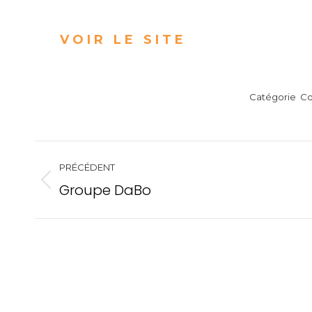
VOIR LE SITE
Catégorie
Co
Navigation
PRÉCÉDENT
de
Groupe DaBo
Onglet
précédent
commentair