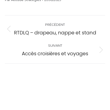
Navigation
PRÉCÉDENT
de
RTDLQ – drapeau, nappe et stand
Onglet
commentaire
précédent
SUIVANT
Accès croisières et voyages
Projets
similaires