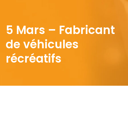
5 Mars – Fabricant
de véhicules
récréatifs