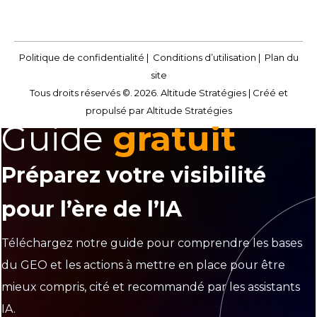
Politique de confidentialité
|
Conditions d’utilisation
|
Plan du
site
Tous droits réservés ©. 2026. Altitude Stratégies |
Créé et
propulsé par Altitude Stratégies
Guide
gratuit
Préparez votre visibilité
pour l’ère de l’IA
Téléchargez notre guide pour comprendre les bases
du GEO et les actions à mettre en place pour être
mieux compris, cité et recommandé par les assistants
IA.