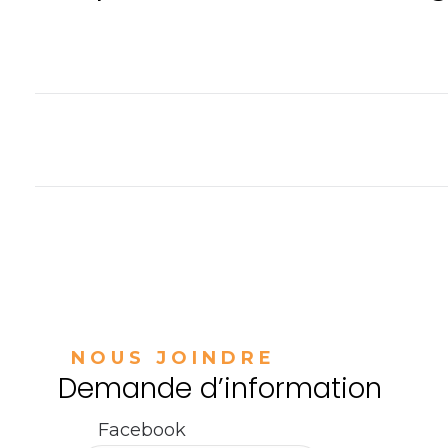
Une équipe agile et ré
Solutions adaptées
Partenaire fiable
Pourquoi choi
NOUS JOINDRE
Demande d’information
Facebook