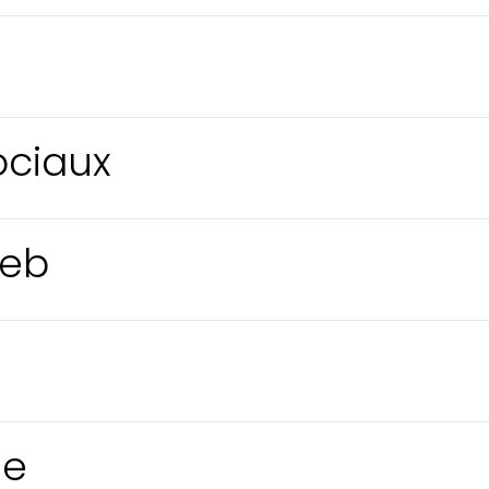
ociaux
web
ge