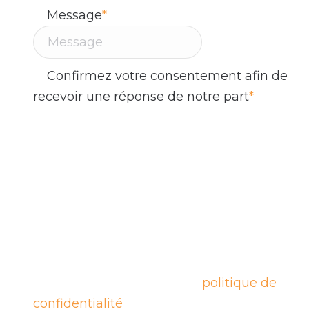
Message
*
Confirmez votre consentement afin de
recevoir une réponse de notre part
*
En remplissant ce formulaire et en cliquant
sur le bouton 'Envoyer', vous consentez à
recevoir des communications par courriel
de la part de l'équipe d'Altitude Stratégies.
Nous sommes engagés à protéger vos
données personnelles et à ne pas les
partager avec des tiers sans votre
consentement, en conformité avec la Loi
25. En savoir plus sur notre
politique de
confidentialité
.