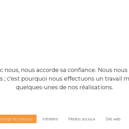
vec nous, nous accorde sa confiance. Nous no
ts ; c’est pourquoi nous effectuons un travail
quelques-unes de nos réalisations.
Image de marque
Infolettre
Medias sociaux
Site web